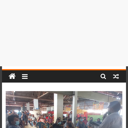
del
Perú,
Mundo
,
Ucayali,
San
Martín
y
Loreto