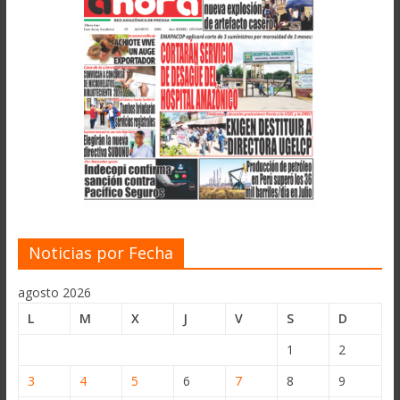
Noticias por Fecha
agosto 2026
L
M
X
J
V
S
D
1
2
3
4
5
6
7
8
9