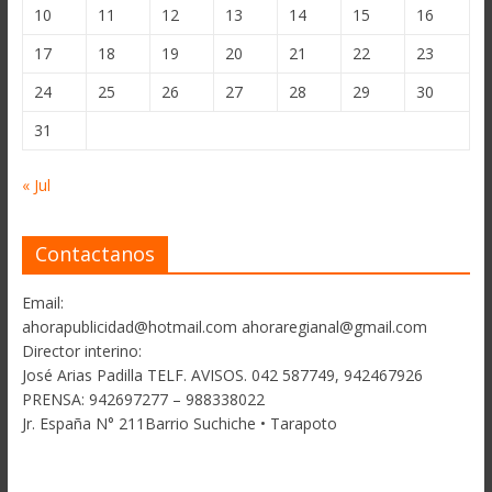
10
11
12
13
14
15
16
17
18
19
20
21
22
23
24
25
26
27
28
29
30
31
« Jul
Contactanos
Email:
ahorapublicidad@hotmail.com ahoraregianal@gmail.com
Director interino:
José Arias Padilla TELF. AVISOS. 042 587749, 942467926
PRENSA: 942697277 – 988338022
Jr. España N° 211Barrio Suchiche • Tarapoto