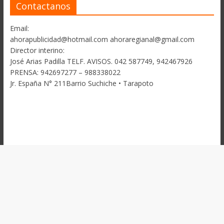
Contactanos
Email:
ahorapublicidad@hotmail.com ahoraregianal@gmail.com
Director interino:
José Arias Padilla TELF. AVISOS. 042 587749, 942467926
PRENSA: 942697277 – 988338022
Jr. España N° 211Barrio Suchiche • Tarapoto