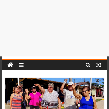
del
Perú,
Mundo
,
Ucayali,
San
Martín
y
Loreto