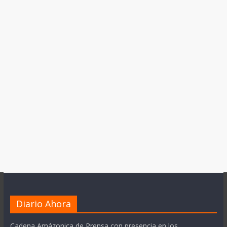
Diario Ahora
Cadena Amázonica de Prensa con presencia en los