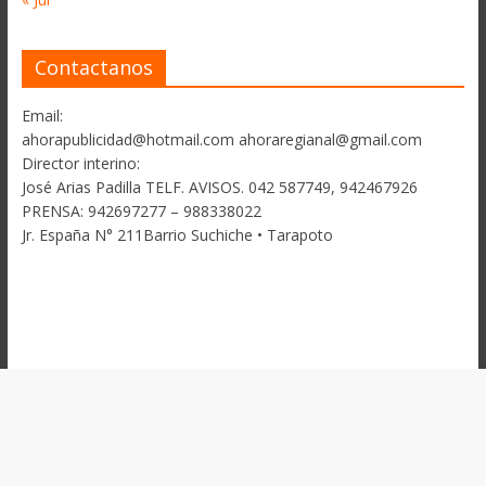
Contactanos
Email:
ahorapublicidad@hotmail.com ahoraregianal@gmail.com
Director interino:
José Arias Padilla TELF. AVISOS. 042 587749, 942467926
PRENSA: 942697277 – 988338022
Jr. España N° 211Barrio Suchiche • Tarapoto