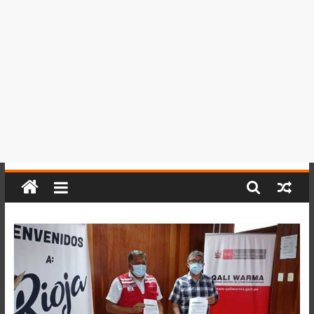
del
Perú,
Mundo
,
Ucayali,
San
Martín
y
Loreto