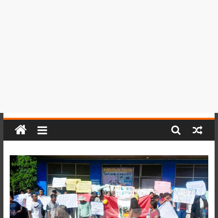
del
Perú,
Mundo
,
Ucayali,
San
Martín
y
Loreto