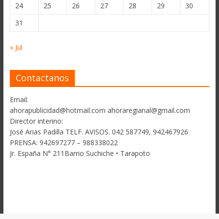
24
25
26
27
28
29
30
31
« Jul
Contactanos
Email:
ahorapublicidad@hotmail.com ahoraregianal@gmail.com
Director interino:
José Arias Padilla TELF. AVISOS. 042 587749, 942467926
PRENSA: 942697277 – 988338022
Jr. España N° 211Barrio Suchiche • Tarapoto