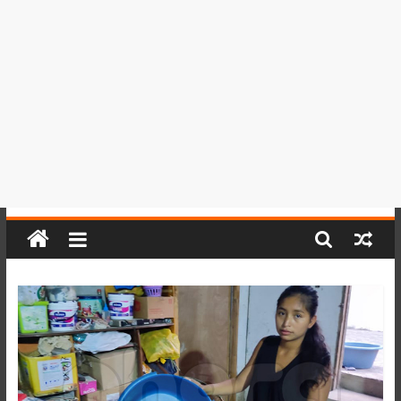
del
Perú,
Mundo
,
Ucayali,
San
Martín
y
Loreto