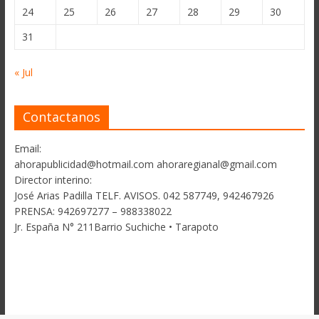
24
25
26
27
28
29
30
31
« Jul
Contactanos
Email:
ahorapublicidad@hotmail.com ahoraregianal@gmail.com
Director interino:
José Arias Padilla TELF. AVISOS. 042 587749, 942467926
PRENSA: 942697277 – 988338022
Jr. España N° 211Barrio Suchiche • Tarapoto