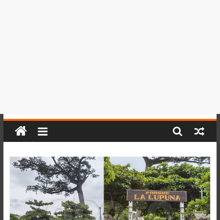
del
Perú,
Mundo
,
Ucayali,
San
Martín
y
Loreto