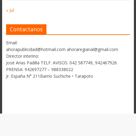
« Jul
Contactanos
Email:
ahorapublicidad@hotmail.com ahoraregianal@gmail.com
Director interino:
José Arias Padilla TELF. AVISOS. 042 587749, 942467926
PRENSA: 942697277 – 988338022
Jr. España N° 211Barrio Suchiche • Tarapoto