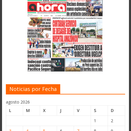
Noticias por Fecha
agosto 2026
L
M
X
J
V
S
D
1
2
3
4
5
6
7
8
9