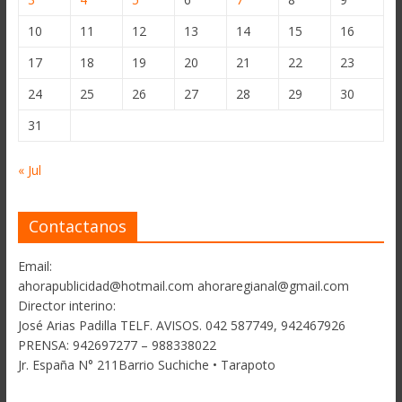
10
11
12
13
14
15
16
17
18
19
20
21
22
23
24
25
26
27
28
29
30
31
« Jul
Contactanos
Email:
ahorapublicidad@hotmail.com ahoraregianal@gmail.com
Director interino:
José Arias Padilla TELF. AVISOS. 042 587749, 942467926
PRENSA: 942697277 – 988338022
Jr. España N° 211Barrio Suchiche • Tarapoto