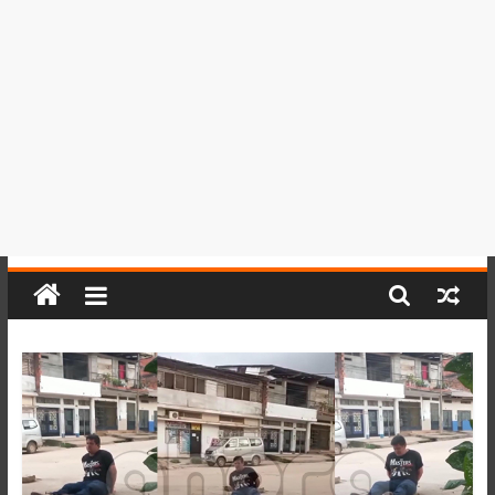
del
Perú,
Mundo
,
Ucayali,
San
Martín
y
Loreto