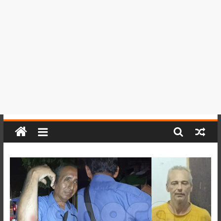
del
Perú,
Mundo
,
Ucayali,
San
Martín
y
Loreto