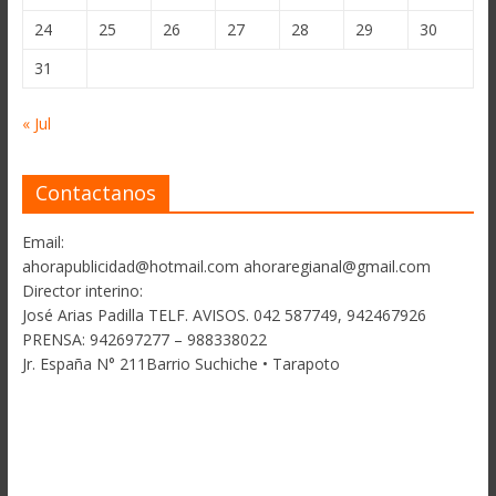
24
25
26
27
28
29
30
31
« Jul
Contactanos
Email:
ahorapublicidad@hotmail.com ahoraregianal@gmail.com
Director interino:
José Arias Padilla TELF. AVISOS. 042 587749, 942467926
PRENSA: 942697277 – 988338022
Jr. España N° 211Barrio Suchiche • Tarapoto