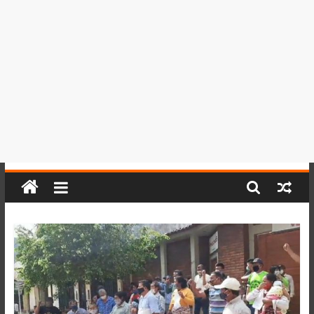
del
Perú,
Mundo
,
Ucayali,
San
Martín
y
Loreto