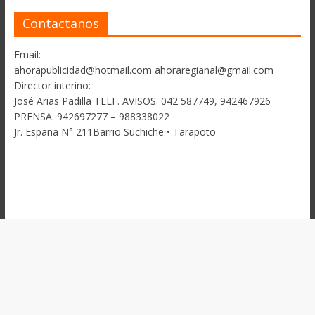
Contactanos
Email:
ahorapublicidad@hotmail.com ahoraregianal@gmail.com
Director interino:
José Arias Padilla TELF. AVISOS. 042 587749, 942467926
PRENSA: 942697277 – 988338022
Jr. España N° 211Barrio Suchiche • Tarapoto