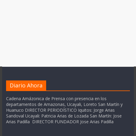
Diario Ahora
Cadena Amázonica de Prensa con presencia en los
departamentos de Amazonas, Ucayali, Loreto San Martín y
Huanuco DIRECTOR PERIODÍSTICO Iquitos: Jorge Arias
Sandoval Ucayali: Patricia Arias de Lozada San Martín: Jose
Arias Padilla DIRECTOR FUNDADOR Jose Arias Padilla