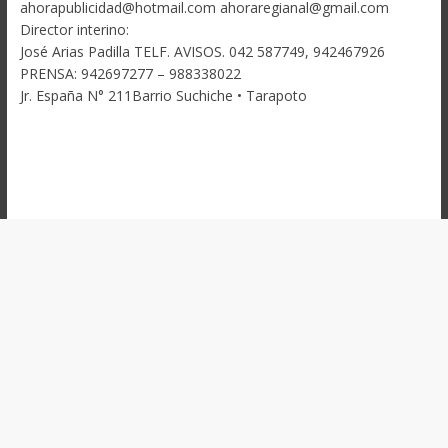
ahorapublicidad@hotmail.com ahoraregianal@gmail.com
Director interino:
José Arias Padilla TELF. AVISOS. 042 587749, 942467926
PRENSA: 942697277 – 988338022
Jr. España N° 211Barrio Suchiche • Tarapoto