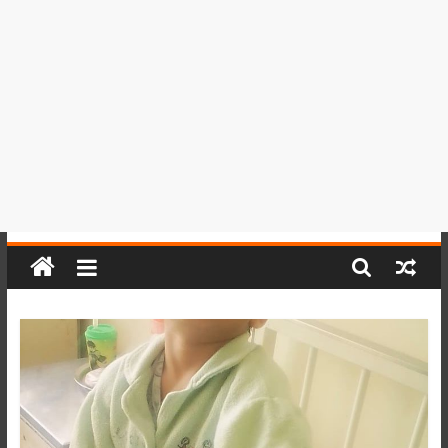
del
Perú,
Mundo
,
Ucayali,
San
Martín
y
Loreto