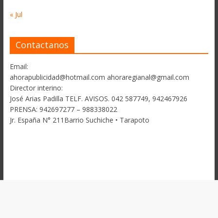
« Jul
Contactanos
Email:
ahorapublicidad@hotmail.com ahoraregianal@gmail.com
Director interino:
José Arias Padilla TELF. AVISOS. 042 587749, 942467926
PRENSA: 942697277 – 988338022
Jr. España N° 211Barrio Suchiche • Tarapoto