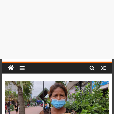
del
Perú,
Mundo
,
Ucayali,
San
Martín
y
Loreto