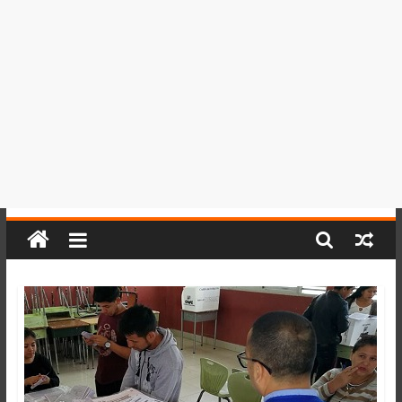
del
Perú,
Mundo
,
Ucayali,
San
Martín
y
Loreto