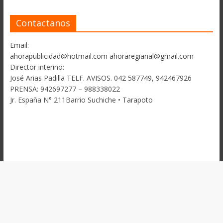
Contactanos
Email:
ahorapublicidad@hotmail.com ahoraregianal@gmail.com
Director interino:
José Arias Padilla TELF. AVISOS. 042 587749, 942467926
PRENSA: 942697277 – 988338022
Jr. España N° 211Barrio Suchiche • Tarapoto