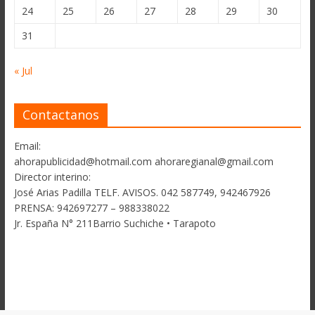
24
25
26
27
28
29
30
31
« Jul
Contactanos
Email:
ahorapublicidad@hotmail.com ahoraregianal@gmail.com
Director interino:
José Arias Padilla TELF. AVISOS. 042 587749, 942467926
PRENSA: 942697277 – 988338022
Jr. España N° 211Barrio Suchiche • Tarapoto