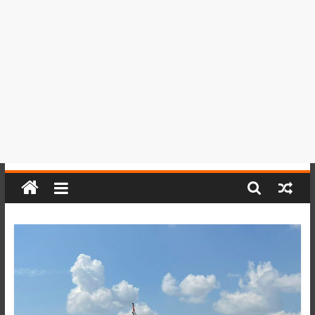
del
Perú,
Mundo
,
Ucayali,
San
Martín
y
Loreto