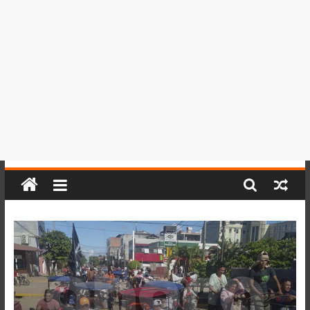
del
Perú,
Mundo
,
Ucayali,
San
Martín
y
Loreto