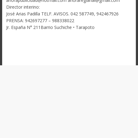
ahorapublicidad@hotmail.com ahoraregianal@gmail.com
Director interino:
José Arias Padilla TELF. AVISOS. 042 587749, 942467926
PRENSA: 942697277 – 988338022
Jr. España N° 211Barrio Suchiche • Tarapoto