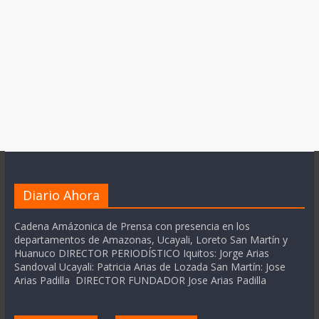
Diario Ahora
Cadena Amázonica de Prensa con presencia en los
departamentos de Amazonas, Ucayali, Loreto San Martín y
Huanuco DIRECTOR PERIODÍSTICO Iquitos: Jorge Arias
Sandoval Ucayali: Patricia Arias de Lozada San Martín: Jose
Arias Padilla DIRECTOR FUNDADOR Jose Arias Padilla