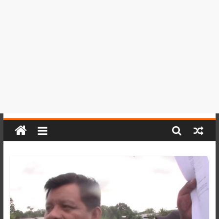
del
Perú,
Mundo
,
Ucayali,
San
Martín
y
Loreto