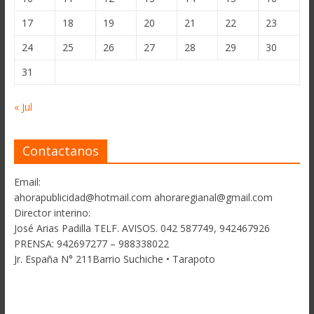
17
18
19
20
21
22
23
24
25
26
27
28
29
30
31
« Jul
Contactanos
Email:
ahorapublicidad@hotmail.com ahoraregianal@gmail.com
Director interino:
José Arias Padilla TELF. AVISOS. 042 587749, 942467926
PRENSA: 942697277 – 988338022
Jr. España N° 211Barrio Suchiche • Tarapoto