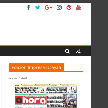
IO
Edición Impresa Ucayali
agosto 7, 2026