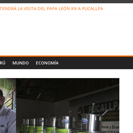
ENDRÁ LA VISITA DEL PAPA LEÓN XIV A PUCALLPA
CONCURSO DE MICRORELATOS BIBLIOTECUENTO 2026
NUEVA DIRECTIVA SUDUNU
PACTO DE ECONOMÍAS ILEGALES CONTRA PPII DE UCAYALI
E PETRÓLEO EN PERÚ SUPERÓ LOS 36 MIL BARRILES/DÍA EN JUL
ERÚ
MUNDO
ECONOMÍA