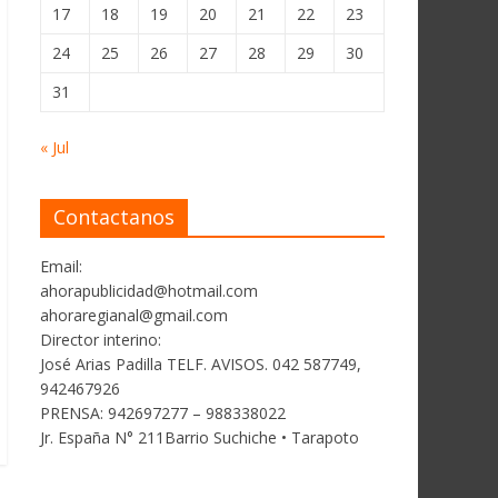
17
18
19
20
21
22
23
24
25
26
27
28
29
30
31
« Jul
Contactanos
Email:
ahorapublicidad@hotmail.com
ahoraregianal@gmail.com
Director interino:
José Arias Padilla TELF. AVISOS. 042 587749,
942467926
PRENSA: 942697277 – 988338022
Jr. España N° 211Barrio Suchiche • Tarapoto