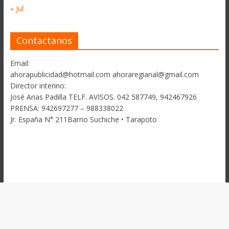
« Jul
Contactanos
Email:
ahorapublicidad@hotmail.com ahoraregianal@gmail.com
Director interino:
José Arias Padilla TELF. AVISOS. 042 587749, 942467926
PRENSA: 942697277 – 988338022
Jr. España N° 211Barrio Suchiche • Tarapoto