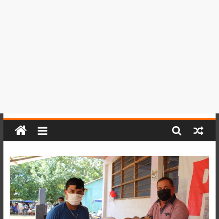
del
Perú,
Mundo
,
Ucayali,
San
Martín
y
Loreto