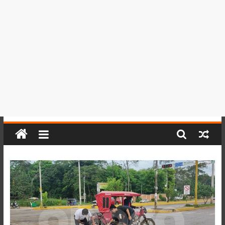
del
Perú,
Mundo
,
Ucayali,
San
Martín
y
Loreto