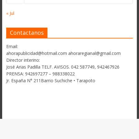
« Jul
Contactanos
Email:
ahorapublicidad@hotmail.com ahoraregianal@gmail.com
Director interino:
José Arias Padilla TELF. AVISOS. 042 587749, 942467926
PRENSA: 942697277 – 988338022
Jr. España N° 211Barrio Suchiche • Tarapoto