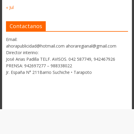
« Jul
Contactanos
Email:
ahorapublicidad@hotmail.com ahoraregianal@gmail.com
Director interino:
José Arias Padilla TELF. AVISOS. 042 587749, 942467926
PRENSA: 942697277 – 988338022
Jr. España N° 211Barrio Suchiche • Tarapoto