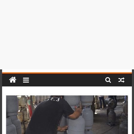
del
Perú,
Mundo
,
Ucayali,
San
Martín
y
Loreto