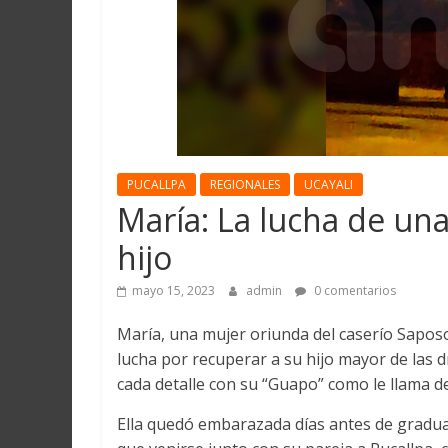
Martín
y
Loreto
PUCALLPA
REGIONALES
UCAYALI
María: La lucha de un
hijo
mayo 15, 2023
admin
0 comentarios
María, una mujer oriunda del caserío Saposoa
lucha por recuperar a su hijo mayor de las 
cada detalle con su “Guapo” como le llama de
Ella quedó embarazada días antes de graduar