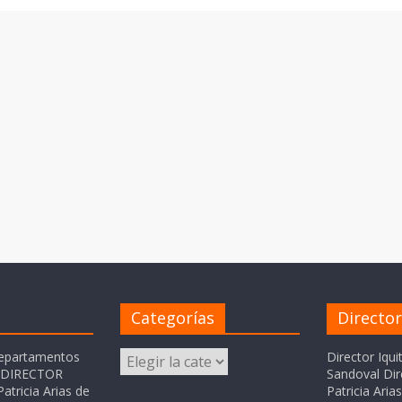
Categorías
Directo
Categorías
departamentos
Director Iqui
o DIRECTOR
Sandoval Dir
atricia Arias de
Patricia Ari