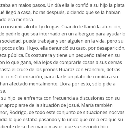
aba en malos pasos. Un día ella le confió a su hijo la plata
ué llegó a casa, horas después, diciendo que se la habían
odo era mentira.
a consumir alcohol y drogas. Cuando le llamó la atención,
n de pedirle que sea internado en un albergue para ayudarlo
 sociedad, pueda trabajar y ser alguien en la vida, pero su
s pocos días. Huyo, ella denunció su caso, por desaparición.
za pública. Es costurera y tiene un pequeño taller en su
on lo que gana, ella lejos de comprarle cosas a sus demás
hasta el cruce de los jirones Huaraz con Franchini, detrás
rio con Colonización, para darle un plato de comida a su
le han afectado mentalmente. Llora por esto, sólo pide a
sa.
e su hijo, se enfrenta con frecuencia a discusiones con su
por apropiarse de la situación de Josué. María también
nor, Rodrigo, de todo este conjunto de situaciones nocivas
ía lo que estaba pasando y lo único que creía era que su
pendiente de su hermano mayor, pue su segundo hijo