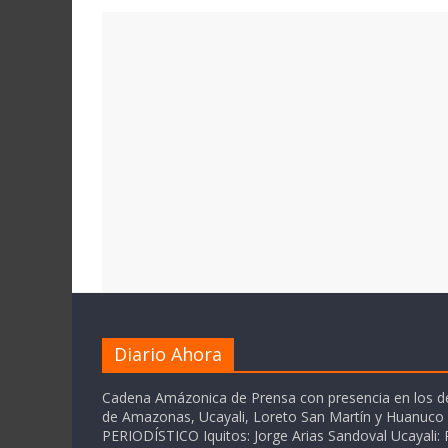
Diario Ahora
Cadena Amázonica de Prensa con presencia en los 
de Amazonas, Ucayali, Loreto San Martín y Huanuc
PERIODÍSTICO Iquitos: Jorge Arias Sandoval Ucayali: P