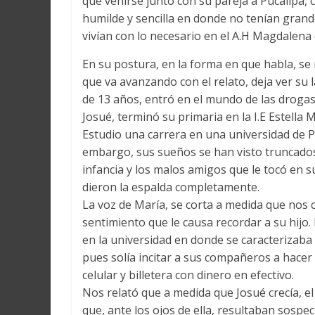
que venirse junto con su pareja a Pucallpa, cr
humilde y sencilla en donde no tenían grand
vivían con lo necesario en el A.H Magdalen
En su postura, en la forma en que habla, se n
que va avanzando con el relato, deja ver su 
de 13 años, entró en el mundo de las drogas
Josué, terminó su primaria en la I.E Estell
Estudio una carrera en una universidad de P
embargo, sus sueños se han visto truncado
infancia y los malos amigos que le tocó en 
dieron la espalda completamente.
La voz de María, se corta a medida que nos c
sentimiento que le causa recordar a su hijo.
en la universidad en donde se caracterizaba 
pues solía incitar a sus compañeros a hace
celular y billetera con dinero en efectivo.
Nos relató que a medida que Josué crecía, 
que, ante los ojos de ella, resultaban sospe