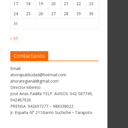
17
18
19
20
21
22
23
24
25
26
27
28
29
30
31
« Jul
Contactanos
Email:
ahorapublicidad@hotmail.com
ahoraregianal@gmail.com
Director interino:
José Arias Padilla TELF. AVISOS. 042 587749,
942467926
PRENSA: 942697277 – 988338022
Jr. España N° 211Barrio Suchiche • Tarapoto