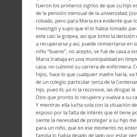
fueron los primeros signos de que su hijo est
de la pensión mensual de la universidad; Jos
robado, pero para María era evidente que t
Investigó y supo que él lo había tomado par
este casi la golpea, así que tomó la decisió
a recuperarse y así, puede reinsertarse en la
niño “bueno”, no acepto, se fue de casa a lo
María trabaja en una municipalidad en limpie
casa, no culminó su carrera de enfermera. C
hijos, hace lo que cualquier madre haría, va 
de un colegio particular cerca de la Centena
hijo, pues él, ya ni la reconoce, las drogas 
Dios que pronto lo recupere y vuelva a su ca
Y mientras ella lucha sola con la situación d
esposo por la falta de interés que él tiene 
siente la necesidad de proteger a su hijo me
para un niño, que en ese momento no entend
familia lo había dejado de lado por estar 