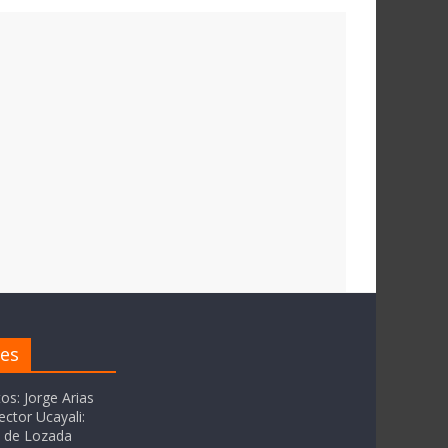
res
tos: Jorge Arias
ector Ucayali:
as de Lozada