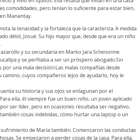
eció y vivió en Iquitos. Ella resalta que vivían en una casa
es comodidades, pero tenían lo suficiente para estar bien,
a en Manantay.
ota la tenacidad y la fortaleza que la caracteriza. A medida
lado débil, Josué. Su hijo mayor que, desde que era un niño
.
a Mazarollo y su secundaria en Marko Jara Schenonne.
ucallpa y se perfilaba a ser un próspero abogado.Sin
s por una mala decisión:Las malas compañías desde
su camino, cuyos compañeros lejos de ayudarlo, hoy le
uenta su historia y sus ojos se enlagunan por el
 Para ella, él siempre fue un buen niño, un joven aplicado
por ser líder, pero en ocasiones resultaba ser negativo,
r también cosas indebidas, cómo hurtar una laptop o un
el sufrimiento de María también. Comenzaron las conductas
chosas. Se empezaron a perder cosas de la casa. Para ella,