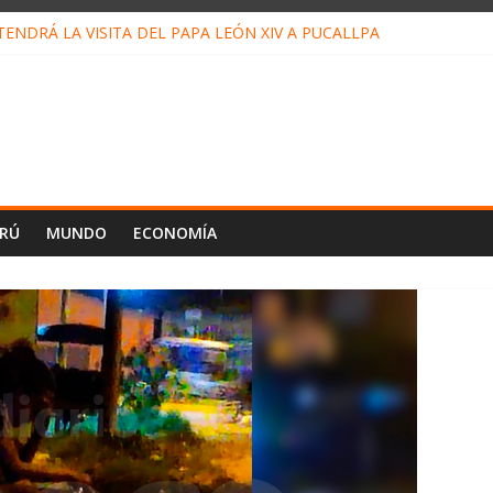
ENDRÁ LA VISITA DEL PAPA LEÓN XIV A PUCALLPA
ONCURSO DE MICRORELATOS BIBLIOTECUENTO 2026
NUEVA DIRECTIVA SUDUNU
PACTO DE ECONOMÍAS ILEGALES CONTRA PPII DE UCAYALI
 PETRÓLEO EN PERÚ SUPERÓ LOS 36 MIL BARRILES/DÍA EN JULI
ERÚ
MUNDO
ECONOMÍA