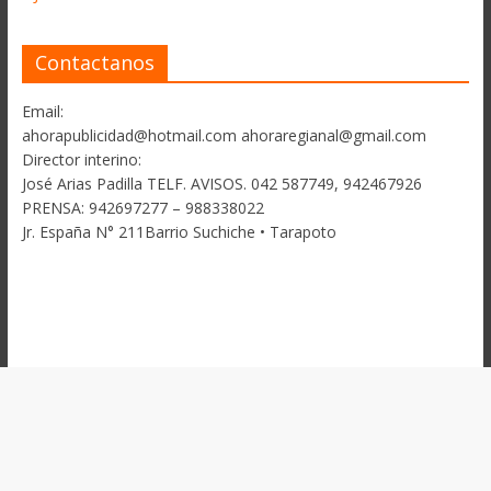
Contactanos
Email:
ahorapublicidad@hotmail.com ahoraregianal@gmail.com
Director interino:
José Arias Padilla TELF. AVISOS. 042 587749, 942467926
PRENSA: 942697277 – 988338022
Jr. España N° 211Barrio Suchiche • Tarapoto