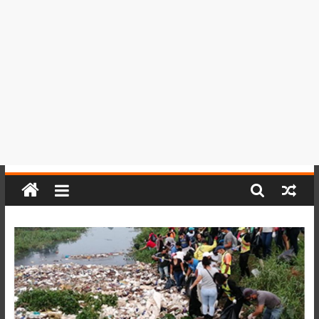
del
Perú,
Mundo
,
Ucayali,
San
Martín
y
Loreto