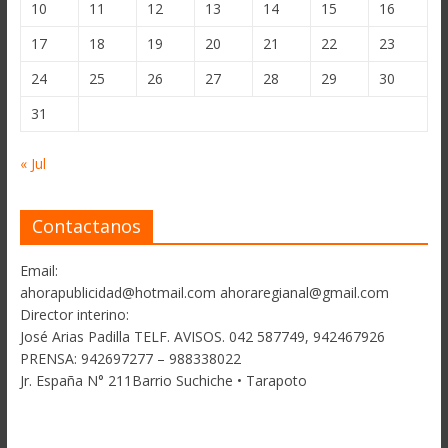
10
11
12
13
14
15
16
17
18
19
20
21
22
23
24
25
26
27
28
29
30
31
« Jul
Contactanos
Email:
ahorapublicidad@hotmail.com ahoraregianal@gmail.com
Director interino:
José Arias Padilla TELF. AVISOS. 042 587749, 942467926
PRENSA: 942697277 – 988338022
Jr. España N° 211Barrio Suchiche • Tarapoto