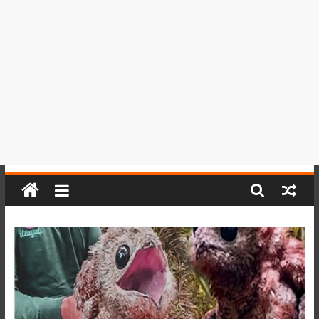
del
Perú,
Mundo
,
Ucayali,
San
Martín
y
Loreto