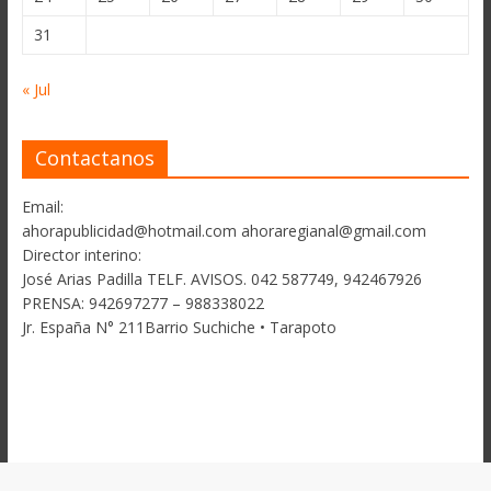
31
« Jul
Contactanos
Email:
ahorapublicidad@hotmail.com ahoraregianal@gmail.com
Director interino:
José Arias Padilla TELF. AVISOS. 042 587749, 942467926
PRENSA: 942697277 – 988338022
Jr. España N° 211Barrio Suchiche • Tarapoto