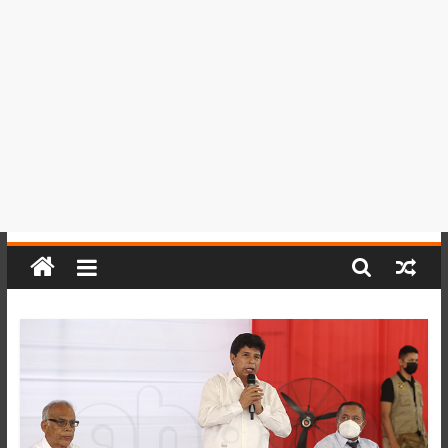
del
Perú,
Mundo
,
Ucayali,
San
Martín
y
Loreto