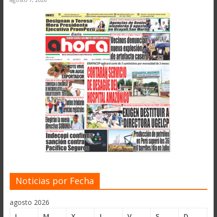
Noticias por Fecha
agosto 2026
L
M
X
J
V
S
D