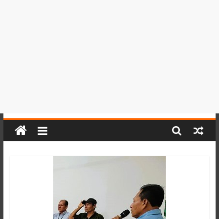
del
Perú,
Mundo
,
Ucayali,
San
Martín
y
Loreto