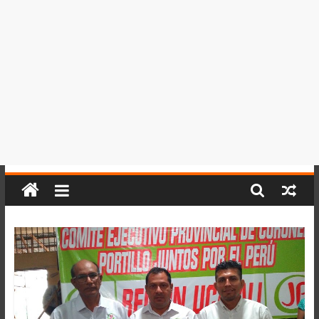
del
Perú,
Mundo
,
Ucayali,
San
Martín
y
Loreto