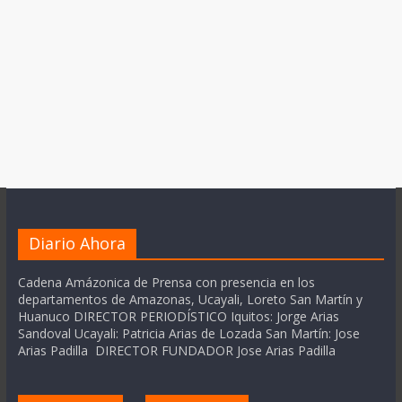
Diario Ahora
Cadena Amázonica de Prensa con presencia en los
departamentos de Amazonas, Ucayali, Loreto San Martín y
Huanuco DIRECTOR PERIODÍSTICO Iquitos: Jorge Arias
Sandoval Ucayali: Patricia Arias de Lozada San Martín: Jose
Arias Padilla DIRECTOR FUNDADOR Jose Arias Padilla