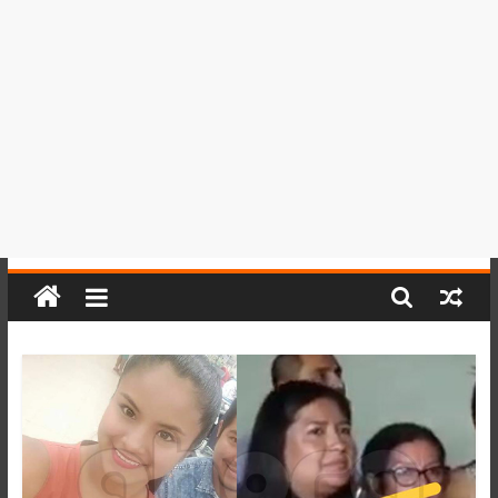
del
Perú,
Mundo
,
Ucayali,
San
Martín
y
Loreto