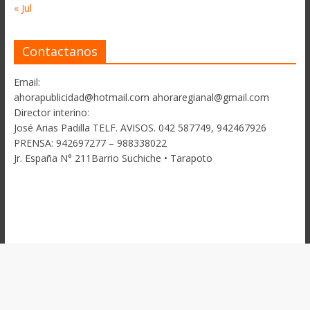
« Jul
Contactanos
Email:
ahorapublicidad@hotmail.com ahoraregianal@gmail.com
Director interino:
José Arias Padilla TELF. AVISOS. 042 587749, 942467926
PRENSA: 942697277 – 988338022
Jr. España N° 211Barrio Suchiche • Tarapoto