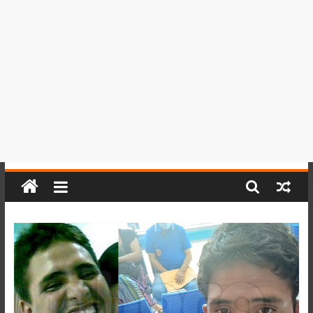
del
Perú,
Mundo
,
Ucayali,
San
Martín
y
Loreto