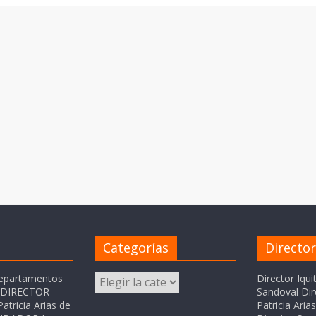
Categorías
Directo
Categorías
departamentos
Director Iqui
o DIRECTOR
Sandoval Dir
atricia Arias de
Patricia Ari