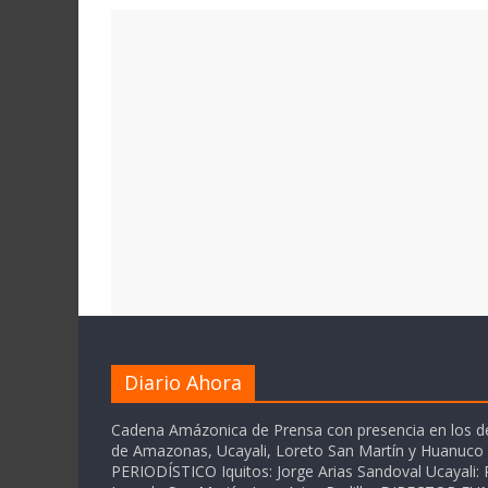
Diario Ahora
Cadena Amázonica de Prensa con presencia en los 
de Amazonas, Ucayali, Loreto San Martín y Huanuc
PERIODÍSTICO Iquitos: Jorge Arias Sandoval Ucayali: P