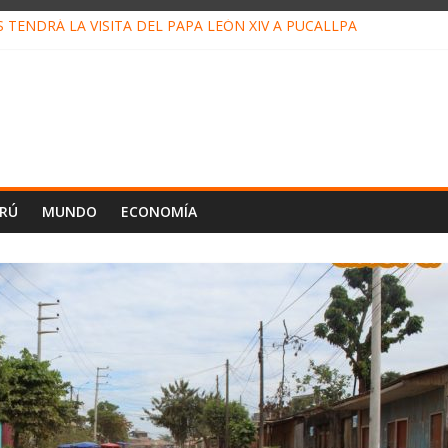
TENDRÁ LA VISITA DEL PAPA LEÓN XIV A PUCALLPA
 CONCURSO DE MICRORELATOS BIBLIOTECUENTO 2026
 NUEVA DIRECTIVA SUDUNU
MPACTO DE ECONOMÍAS ILEGALES CONTRA PPII DE UCAYALI
DE PETRÓLEO EN PERÚ SUPERÓ LOS 36 MIL BARRILES/DÍA EN JU
ERÚ
MUNDO
ECONOMÍA