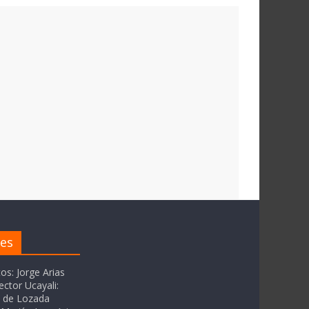
res
tos: Jorge Arias
ector Ucayali:
as de Lozada