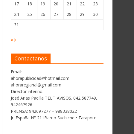
17
18
19
20
21
22
23
24
25
26
27
28
29
30
31
« Jul
Contactanos
Email:
ahorapublicidad@hotmail.com
ahoraregianal@gmail.com
Director interino:
José Arias Padilla TELF. AVISOS. 042 587749,
942467926
PRENSA: 942697277 – 988338022
Jr. España N° 211Barrio Suchiche • Tarapoto