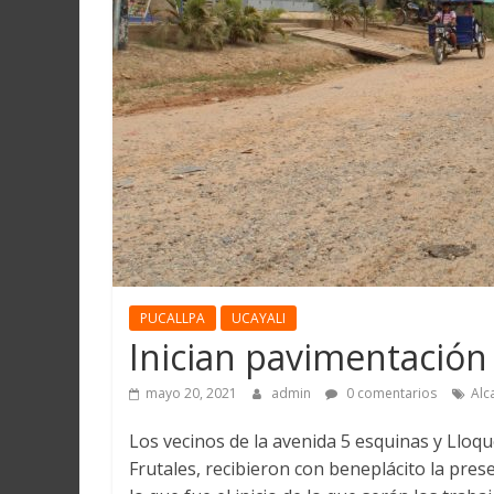
Martín
y
Loreto
PUCALLPA
UCAYALI
Inician pavimentación
mayo 20, 2021
admin
0 comentarios
Alc
Los vecinos de la avenida 5 esquinas y Lloqu
Frutales, recibieron con beneplácito la pres