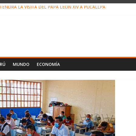
ENDRÁ LA VISITA DEL PAPA LEÓN XIV A PUCALLPA
CONCURSO DE MICRORELATOS BIBLIOTECUENTO 2026
NUEVA DIRECTIVA SUDUNU
PACTO DE ECONOMÍAS ILEGALES CONTRA PPII DE UCAYALI
E PETRÓLEO EN PERÚ SUPERÓ LOS 36 MIL BARRILES/DÍA EN JUL
ERÚ
MUNDO
ECONOMÍA