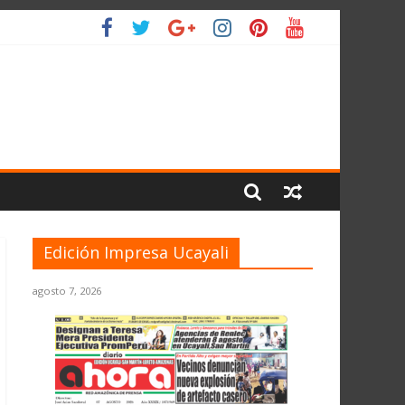
IO
Edición Impresa Ucayali
agosto 7, 2026