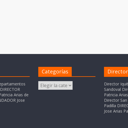
Categorías
Directo
Categorías
departamentos
Director Iqui
o DIRECTOR
Sandoval Dir
atricia Arias de
Patricia Ari
FUNDADOR Jose
Director San 
Padilla DI
Jose Arias Pa