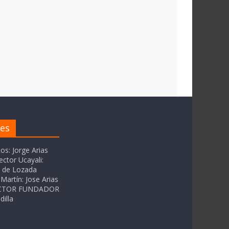
res
tos: Jorge Arias
ector Ucayali:
as de Lozada
Martín: Jose Arias
RECTOR FUNDADOR
dilla