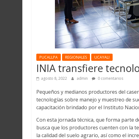
Martín
y
Loreto
PUCALLPA
REGIONALES
UCAYALI
INIA transfiere tecnol
agosto 8, 2022
admin
0 comentarios
Pequeños y medianos productores del caserí
tecnologías sobre manejo y muestreo de suel
capacitación brindado por el Instituto Nacio
Con esta jornada técnica, que forma parte de
busca que los productores cuenten con la t
la calidad del suelo agrario, así como el inc