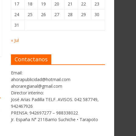
17
18
19
20
21
22
23
24
25
26
27
28
29
30
31
« Jul
Contactanos
Email:
ahorapublicidad@hotmail.com
ahoraregianal@gmail.com
Director interino:
→
José Arias Padilla TELF. AVISOS. 042 587749,
942467926
PRENSA: 942697277 – 988338022
Jr. España N° 211Barrio Suchiche • Tarapoto