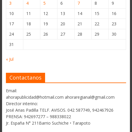
3
4
5
6
7
8
9
10
11
12
13
14
15
16
17
18
19
20
21
22
23
24
25
26
27
28
29
30
31
« Jul
Contactanos
Email:
ahorapublicidad@hotmail.com ahoraregianal@gmail.com
Director interino:
José Arias Padilla TELF. AVISOS. 042 587749, 942467926
PRENSA: 942697277 – 988338022
Jr. España N° 211Barrio Suchiche • Tarapoto