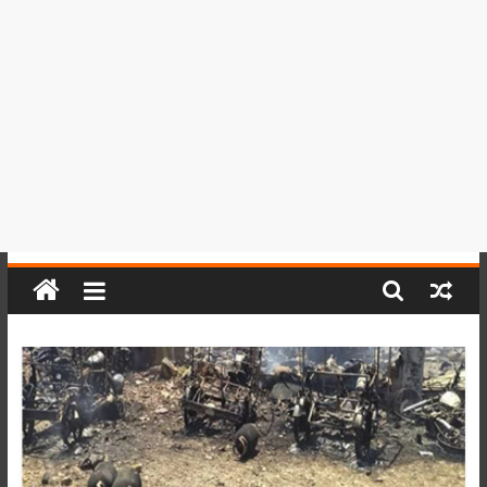
del
Perú,
Mundo
,
Ucayali,
San
Martín
y
Loreto