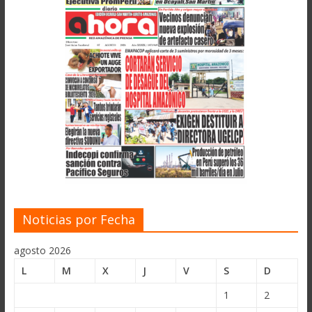
Noticias por Fecha
agosto 2026
L
M
X
J
V
S
D
1
2