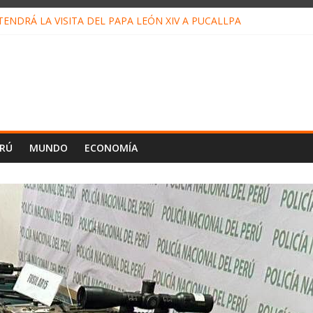
ENDRÁ LA VISITA DEL PAPA LEÓN XIV A PUCALLPA
ONCURSO DE MICRORELATOS BIBLIOTECUENTO 2026
NUEVA DIRECTIVA SUDUNU
PACTO DE ECONOMÍAS ILEGALES CONTRA PPII DE UCAYALI
 PETRÓLEO EN PERÚ SUPERÓ LOS 36 MIL BARRILES/DÍA EN JULI
ERÚ
MUNDO
ECONOMÍA