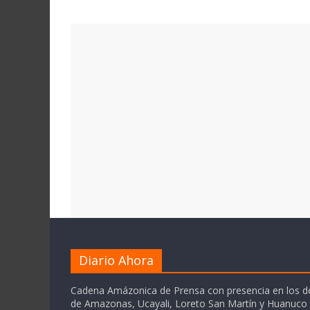
Diario Ahora
Cadena Amázonica de Prensa con presencia en los 
de Amazonas, Ucayali, Loreto San Martín y Huanuc