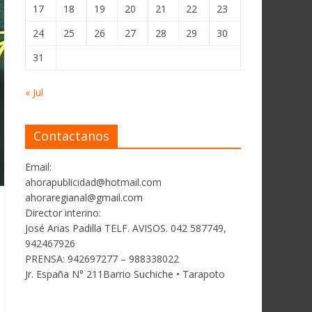
17
18
19
20
21
22
23
24
25
26
27
28
29
30
31
« Jul
Contactanos
Email:
ahorapublicidad@hotmail.com
ahoraregianal@gmail.com
Director interino:
José Arias Padilla TELF. AVISOS. 042 587749,
942467926
PRENSA: 942697277 – 988338022
Jr. España N° 211Barrio Suchiche • Tarapoto