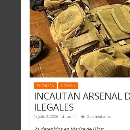
PUCALLPA
UCAYALI
INCAUTAN ARSENAL D
ILEGALES
julio 8, 2026
admin
0 comentarios
21 detenidos en Madre de Dios: