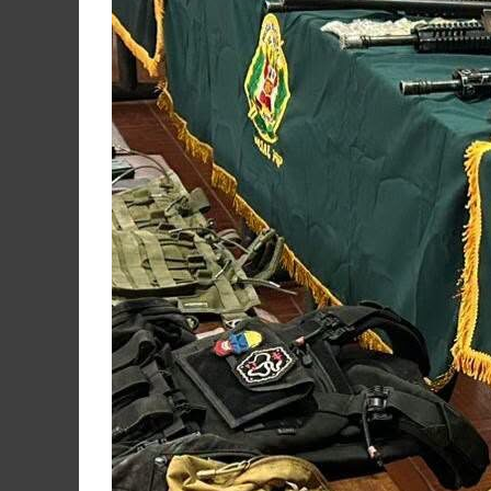
Martín
y
Loreto