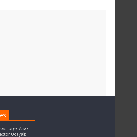
res
tos: Jorge Arias
ector Ucayali: