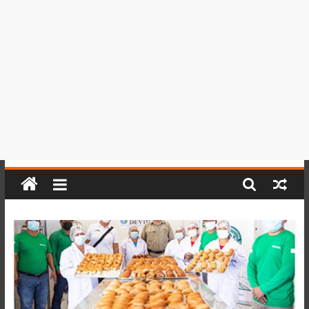
del
Perú,
Mundo
,
Ucayali,
San
Martín
y
Loreto