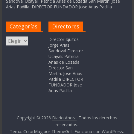
Sandoval Ucayali: Patricia Arias de Lozada San Martín: Jose
Arias Padilla DIRECTOR FUNDADOR Jose Arias Padilla
Categorías
Directores
Categorías
Director Iquitos:
Jorge Arias
Sandoval Director
Ucayali: Patricia
Arias de Lozada
Director San
Martín: Jose Arias
Padilla DIRECTOR
FUNDADOR Jose
Arias Padilla
Copyright © 2026
Diario Ahora
. Todos los derechos
reservados.
Tema:
ColorMag
por ThemeGrill. Funciona con
WordPress
.