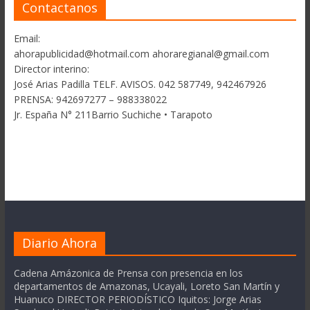
Contactanos
Email:
ahorapublicidad@hotmail.com ahoraregianal@gmail.com
Director interino:
José Arias Padilla TELF. AVISOS. 042 587749, 942467926
PRENSA: 942697277 – 988338022
Jr. España N° 211Barrio Suchiche • Tarapoto
Diario Ahora
Cadena Amázonica de Prensa con presencia en los
departamentos de Amazonas, Ucayali, Loreto San Martín y
Huanuco DIRECTOR PERIODÍSTICO Iquitos: Jorge Arias