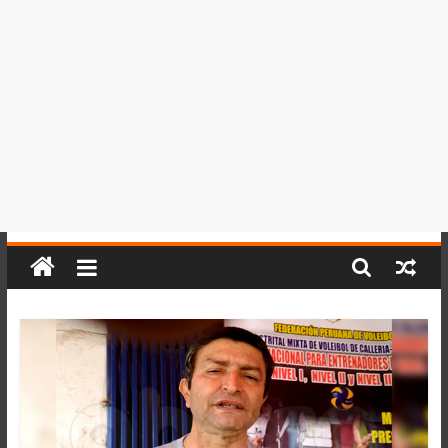
del
Perú,
Mundo
,
Ucayali,
San
Martín
y
Loreto