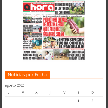
Noticias por Fecha
agosto 2026
L
M
X
J
V
S
D
1
2