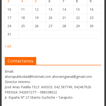
3
4
5
6
7
8
9
10
11
12
13
14
15
16
17
18
19
20
21
22
23
24
25
26
27
28
29
30
31
« Jul
Contactanos
Email:
ahorapublicidad@hotmail.com ahoraregianal@gmail.com
Director interino:
José Arias Padilla TELF. AVISOS. 042 587749, 942467926
PRENSA: 942697277 – 988338022
Jr. España N° 211Barrio Suchiche • Tarapoto