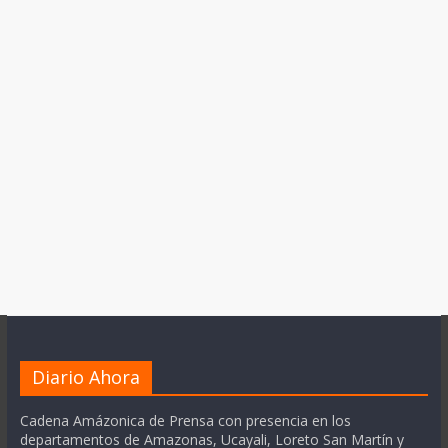
Diario Ahora
Cadena Amázonica de Prensa con presencia en los
departamentos de Amazonas, Ucayali, Loreto San Martín y