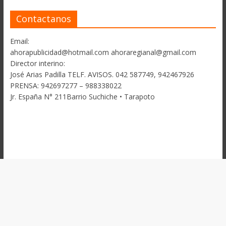
Contactanos
Email:
ahorapublicidad@hotmail.com ahoraregianal@gmail.com
Director interino:
José Arias Padilla TELF. AVISOS. 042 587749, 942467926
PRENSA: 942697277 – 988338022
Jr. España N° 211Barrio Suchiche • Tarapoto