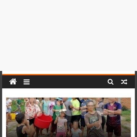
del
Perú,
Mundo
,
Ucayali,
San
Martín
y
Loreto