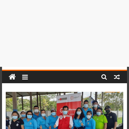
del
Perú,
Mundo
,
Ucayali,
San
Martín
y
Loreto