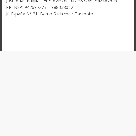
José Arias Padilla TELF. AVISOS. 042 587749, 942467926
PRENSA: 942697277 – 988338022
Jr. España N° 211Barrio Suchiche • Tarapoto