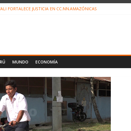
TAHUANIA IRREGULARIDADES EN COMPRA COMBUSTIBLE
ALI FORTALECE JUSTICIA EN CC.NN.AMAZÓNICAS
LOJ INVISIBLE” BAJO TIERRA QUE CONTROLA TODA LA VIDA EN EL
ALIAGA NO EXPLICA RENUNCIA DE LUIS RUBIO
ES EL ÚLTIMO DÍA PARA PAGOS DE RECIBOS
ERÚ
MUNDO
ECONOMÍA