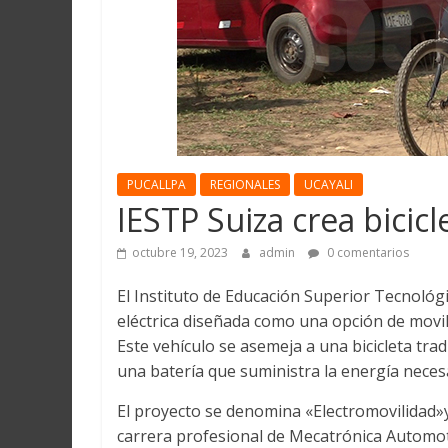
Martín
y
Loreto
PUCALLPA
REGIONALES
UCAYALI
IESTP Suiza crea bicicl
octubre 19, 2023
admin
0 comentarios
El Instituto de Educación Superior Tecnológi
eléctrica diseñada como una opción de movili
Este vehículo se asemeja a una bicicleta trad
una batería que suministra la energía neces
El proyecto se denomina «Electromovilidad»y 
carrera profesional de Mecatrónica Automot