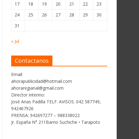
17
18
19
20
21
22
23
24
25
26
27
28
29
30
31
« Jul
Contactanos
Email:
ahorapublicidad@hotmail.com
ahoraregianal@gmail.com
Director interino:
José Arias Padilla TELF. AVISOS. 042 587749,
942467926
PRENSA: 942697277 – 988338022
Jr. España N° 211Barrio Suchiche • Tarapoto