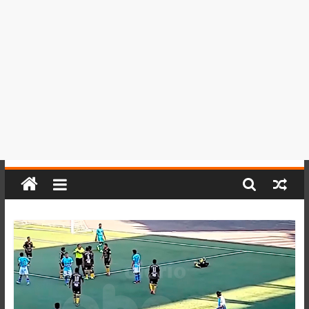
del
Perú,
Mundo
,
Ucayali,
San
Martín
y
Loreto