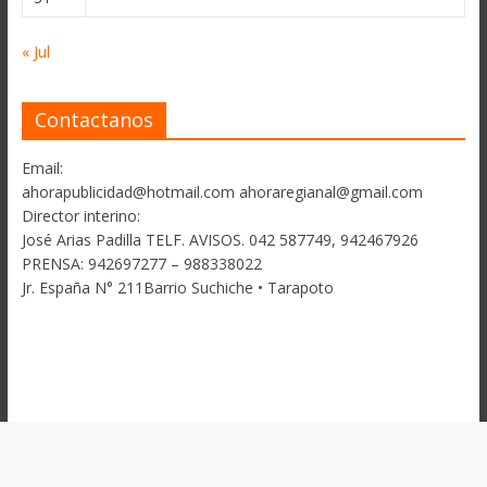
« Jul
Contactanos
Email:
ahorapublicidad@hotmail.com ahoraregianal@gmail.com
Director interino:
José Arias Padilla TELF. AVISOS. 042 587749, 942467926
PRENSA: 942697277 – 988338022
Jr. España N° 211Barrio Suchiche • Tarapoto