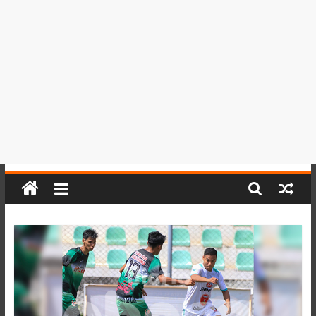
del
Perú,
Mundo
,
Ucayali,
San
Martín
y
Loreto