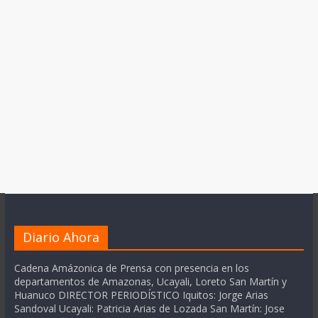
Diario Ahora
Cadena Amázonica de Prensa con presencia en los
departamentos de Amazonas, Ucayali, Loreto San Martín y
Huanuco DIRECTOR PERIODÍSTICO Iquitos: Jorge Arias
Sandoval Ucayali: Patricia Arias de Lozada San Martín: Jose