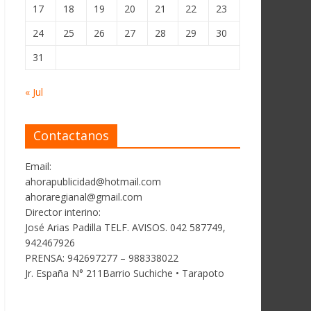
17
18
19
20
21
22
23
24
25
26
27
28
29
30
31
« Jul
Contactanos
Email:
ahorapublicidad@hotmail.com
ahoraregianal@gmail.com
Director interino:
José Arias Padilla TELF. AVISOS. 042 587749,
942467926
PRENSA: 942697277 – 988338022
Jr. España N° 211Barrio Suchiche • Tarapoto