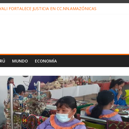
ALI FORTALECE JUSTICIA EN CC.NN.AMAZÓNICAS
LOJ INVISIBLE” BAJO TIERRA QUE CONTROLA TODA LA VIDA EN E
ALIAGA NO EXPLICA RENUNCIA DE LUIS RUBIO
ES EL ÚLTIMO DÍA PARA PAGOS DE RECIBOS
TAHUANIA IRREGULARIDADES EN COMPRA COMBUSTIBLE
ERÚ
MUNDO
ECONOMÍA