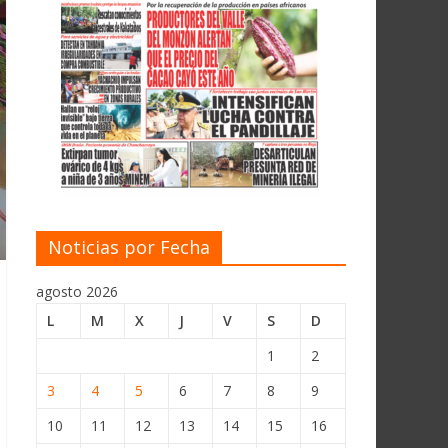
Noticias por Fecha
agosto 2026
L
M
X
J
V
S
D
1
2
3
4
5
6
7
8
9
10
11
12
13
14
15
16