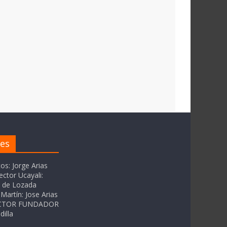
res
tos: Jorge Arias
ector Ucayali:
as de Lozada
Martín: Jose Arias
RECTOR FUNDADOR
dilla