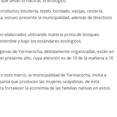
que aman lo natural, lo ecológico.
productos bisutería, tejido, bordado, vasijas, cestería,
na, estuvo presente la municipalidad, además de directivos
son elaborados utilizando materia prima de bosques
tenible y bajo los estándares ecológicos.
dígenas de Yarinacocha, debidamente organizadas, están en
e del presente año, cuya atención es de 10 de la mañana a 10
n este marco, la municipalidad de Yarinacocha, invita a
esanía que producen las mujeres ucayalinas, de esta
 fortalecer la economía de las familias nativas en estos