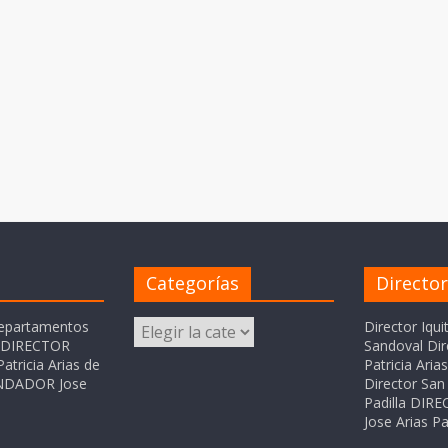
Categorías
Directo
Categorías
departamentos
Director Iqui
o DIRECTOR
Sandoval Dir
atricia Arias de
Patricia Ari
FUNDADOR Jose
Director San 
Padilla DI
Jose Arias Pa