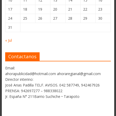
10
11
12
13
14
15
16
17
18
19
20
21
22
23
24
25
26
27
28
29
30
31
« Jul
Contactanos
Email:
ahorapublicidad@hotmail.com ahoraregianal@gmail.com
Director interino:
José Arias Padilla TELF. AVISOS. 042 587749, 942467926
PRENSA: 942697277 – 988338022
Jr. España N° 211Barrio Suchiche • Tarapoto