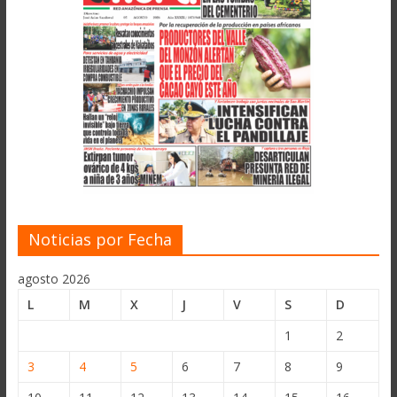
Noticias por Fecha
agosto 2026
L
M
X
J
V
S
D
1
2
3
4
5
6
7
8
9