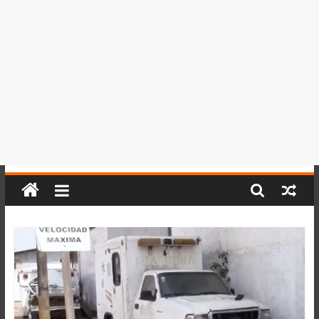
del
Perú,
Mundo
,
Ucayali,
San
Martín
y
Loreto