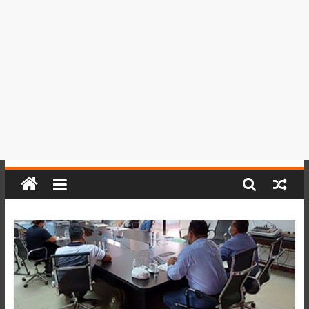
del
Perú,
Mundo
,
Ucayali,
San
Martín
y
Loreto