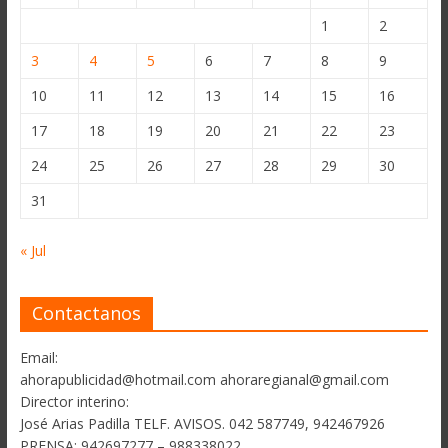
1
2
3
4
5
6
7
8
9
10
11
12
13
14
15
16
17
18
19
20
21
22
23
24
25
26
27
28
29
30
31
« Jul
Contactanos
Email:
ahorapublicidad@hotmail.com ahoraregianal@gmail.com
Director interino:
José Arias Padilla TELF. AVISOS. 042 587749, 942467926
PRENSA: 942697277 – 988338022