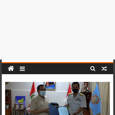
del
Perú,
Mundo
,
Ucayali,
San
Martín
y
Loreto