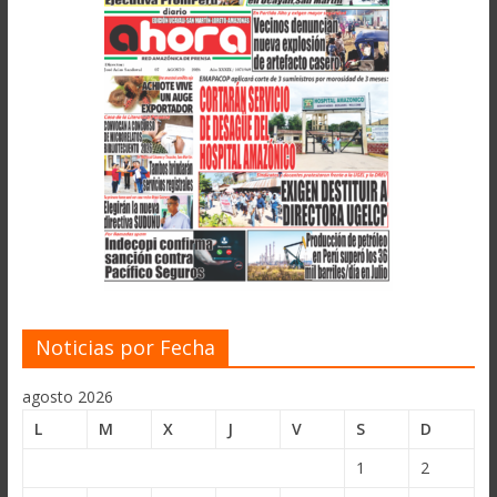
Noticias por Fecha
agosto 2026
L
M
X
J
V
S
D
1
2