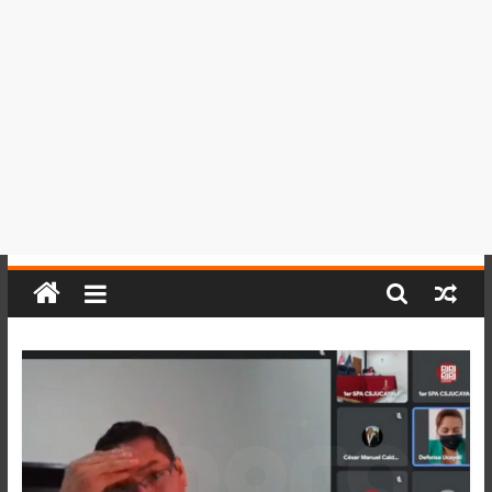
del
Perú,
Mundo
,
Ucayali,
San
Martín
y
Loreto