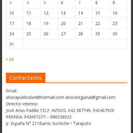
3
4
5
6
7
8
9
10
11
12
13
14
15
16
17
18
19
20
21
22
23
24
25
26
27
28
29
30
31
« Jul
Contactanos
Email:
ahorapublicidad@hotmail.com ahoraregianal@gmail.com
Director interino:
José Arias Padilla TELF. AVISOS. 042 587749, 942467926
PRENSA: 942697277 – 988338022
Jr. España N° 211Barrio Suchiche • Tarapoto