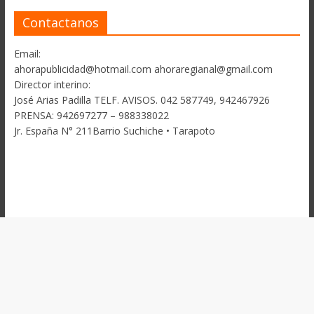
Contactanos
Email:
ahorapublicidad@hotmail.com ahoraregianal@gmail.com
Director interino:
José Arias Padilla TELF. AVISOS. 042 587749, 942467926
PRENSA: 942697277 – 988338022
Jr. España N° 211Barrio Suchiche • Tarapoto