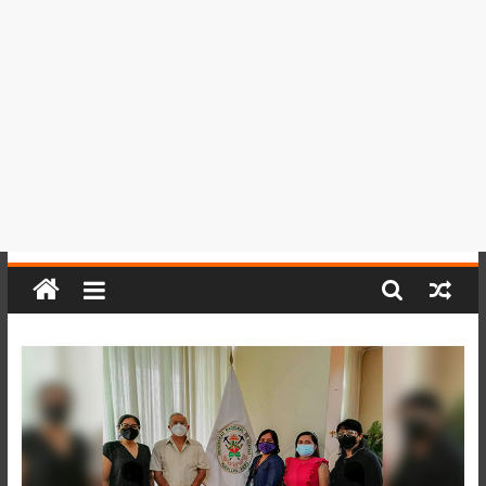
del
Perú,
Mundo
,
Ucayali,
San
Martín
y
Loreto