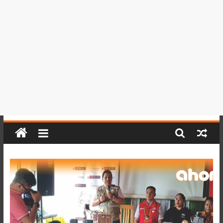
del
Perú,
Mundo
,
Ucayali,
San
Martín
y
Loreto