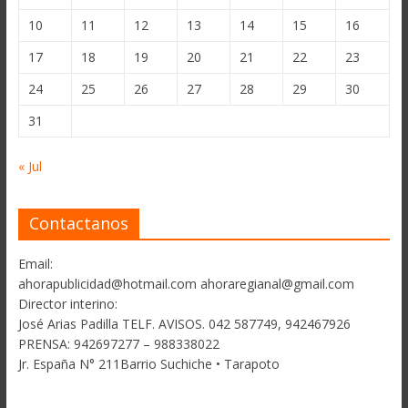
10
11
12
13
14
15
16
17
18
19
20
21
22
23
24
25
26
27
28
29
30
31
« Jul
Contactanos
Email:
ahorapublicidad@hotmail.com ahoraregianal@gmail.com
Director interino:
José Arias Padilla TELF. AVISOS. 042 587749, 942467926
PRENSA: 942697277 – 988338022
Jr. España N° 211Barrio Suchiche • Tarapoto