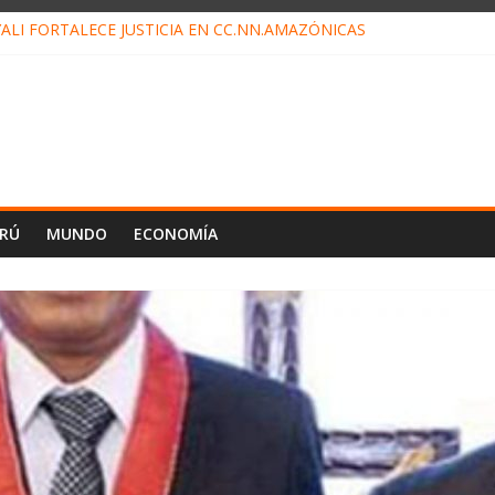
ALI FORTALECE JUSTICIA EN CC.NN.AMAZÓNICAS
LOJ INVISIBLE” BAJO TIERRA QUE CONTROLA TODA LA VIDA EN EL
ALIAGA NO EXPLICA RENUNCIA DE LUIS RUBIO
ES EL ÚLTIMO DÍA PARA PAGOS DE RECIBOS
TAHUANIA IRREGULARIDADES EN COMPRA COMBUSTIBLE
ERÚ
MUNDO
ECONOMÍA