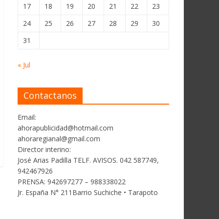
17
18
19
20
21
22
23
24
25
26
27
28
29
30
31
« Jul
Contactanos
Email:
ahorapublicidad@hotmail.com
ahoraregianal@gmail.com
Director interino:
José Arias Padilla TELF. AVISOS. 042 587749,
942467926
PRENSA: 942697277 – 988338022
Jr. España N° 211Barrio Suchiche • Tarapoto