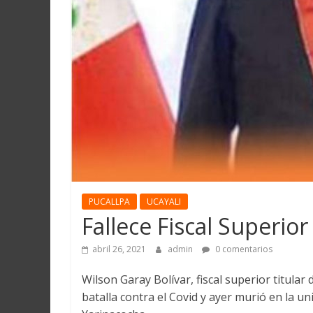
Martín
y
Loreto
PUCALLPA
UCAYALI
Fallece Fiscal Superio
abril 26, 2021
admin
0 comentarios
Wilson Garay Bolívar, fiscal superior titular 
batalla contra el Covid y ayer murió en la u