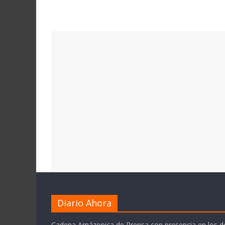
Diario Ahora
Cadena Amázonica de Prensa con presencia en los 