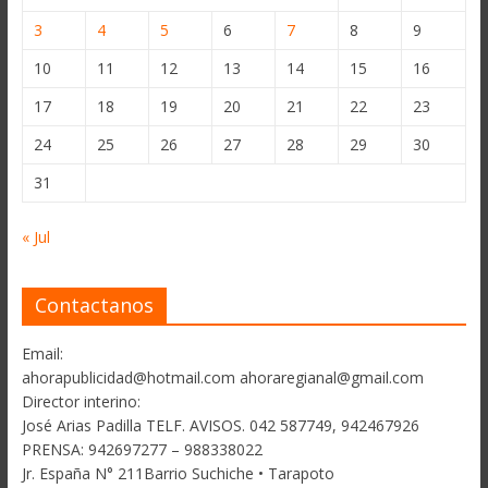
3
4
5
6
7
8
9
10
11
12
13
14
15
16
17
18
19
20
21
22
23
24
25
26
27
28
29
30
31
« Jul
Contactanos
Email:
ahorapublicidad@hotmail.com ahoraregianal@gmail.com
Director interino:
José Arias Padilla TELF. AVISOS. 042 587749, 942467926
PRENSA: 942697277 – 988338022
Jr. España N° 211Barrio Suchiche • Tarapoto