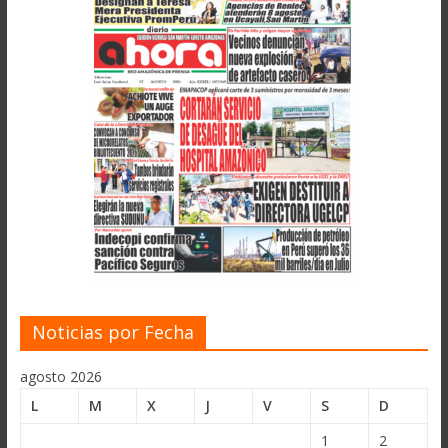
Noticias por Fecha
agosto 2026
L
M
X
J
V
S
D
1
2