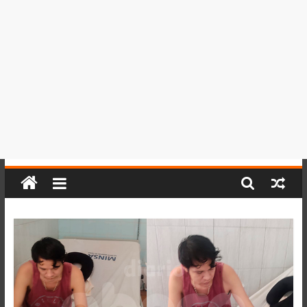
del
Perú,
Mundo
,
Ucayali,
San
Martín
y
Loreto