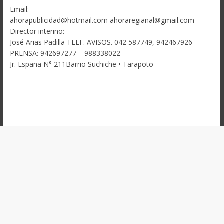
Email:
ahorapublicidad@hotmail.com ahoraregianal@gmail.com
Director interino:
José Arias Padilla TELF. AVISOS. 042 587749, 942467926
PRENSA: 942697277 – 988338022
Jr. España N° 211Barrio Suchiche • Tarapoto