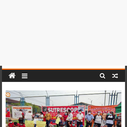
del
Perú,
Mundo
,
Ucayali,
San
Martín
y
Loreto