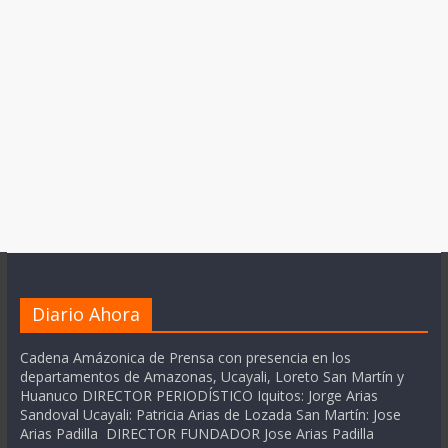
Diario Ahora
Cadena Amázonica de Prensa con presencia en los
departamentos de Amazonas, Ucayali, Loreto San Martín y
Huanuco DIRECTOR PERIODÍSTICO Iquitos: Jorge Arias
Sandoval Ucayali: Patricia Arias de Lozada San Martín: Jose
Arias Padilla DIRECTOR FUNDADOR Jose Arias Padilla