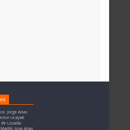
res
tos: Jorge Arias
ector Ucayali:
as de Lozada
Martín: Jose Arias