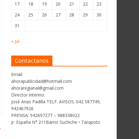
17
18
19
20
21
22
23
24
25
26
27
28
29
30
31
« Jul
Contactanos
Email:
ahorapublicidad@hotmail.com
ahoraregianal@gmail.com
Director interino:
José Arias Padilla TELF. AVISOS. 042 587749,
942467926
PRENSA: 942697277 – 988338022
Jr. España N° 211Barrio Suchiche • Tarapoto
→