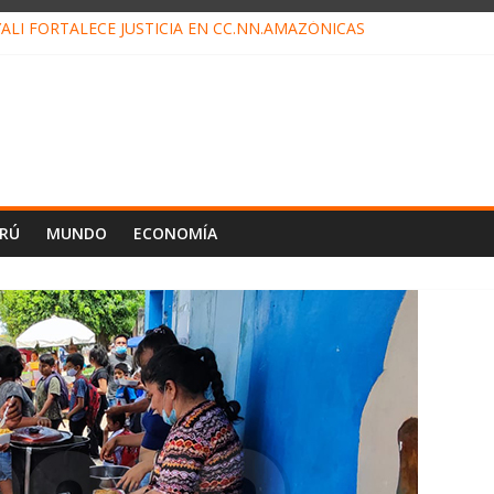
ALI FORTALECE JUSTICIA EN CC.NN.AMAZÓNICAS
LOJ INVISIBLE” BAJO TIERRA QUE CONTROLA TODA LA VIDA EN EL
ALIAGA NO EXPLICA RENUNCIA DE LUIS RUBIO
ES EL ÚLTIMO DÍA PARA PAGOS DE RECIBOS
TAHUANIA IRREGULARIDADES EN COMPRA COMBUSTIBLE
ERÚ
MUNDO
ECONOMÍA