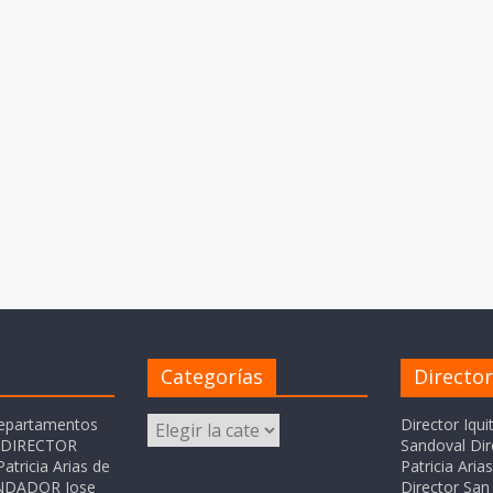
Categorías
Directo
Categorías
departamentos
Director Iqui
o DIRECTOR
Sandoval Dir
atricia Arias de
Patricia Ari
FUNDADOR Jose
Director San 