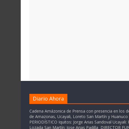
Diario Ahora
Cadena Amázonica de Prensa con presencia en los 
de Amazonas, Ucayali, Loreto San Martín y Huanuc
PERIODÍSTICO Iquitos: Jorge Arias Sandoval Ucayali: P
Lozada San Martín: Jose Arias Padilla DIRECTOR 