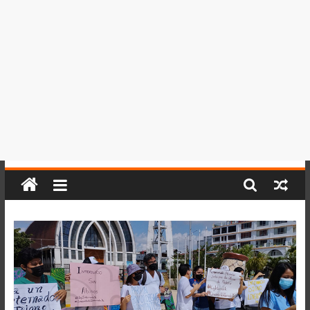
del
Perú,
Mundo
,
Ucayali,
San
Martín
y
Loreto