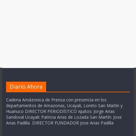
Diario Ahora
Cadena Amázonica de Prensa con presencia en los
departamentos de Amazonas, Ucayali, Loreto San Martín y
Huanuco DIRECTOR PERIODÍSTICO Iquitos: Jorge Arias
Sandoval Ucayali: Patricia Arias de Lozada San Martín: Jose
Arias Padilla DIRECTOR FUNDADOR Jose Arias Padilla