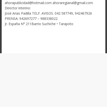
ahorapublicidad@hotmail.com ahoraregianal@gmail.com
Director interino:
José Arias Padilla TELF. AVISOS. 042 587749, 942467926
PRENSA: 942697277 – 988338022
Jr. España N° 211Barrio Suchiche • Tarapoto